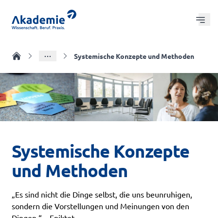
Zum Hauptinhalt springen
Hau
Coaching und Beratung
Zur Startseite
Systemische Konzepte und Methoden
Alle Kurse
Online Seminare
Die Akademie
Systemische Konzepte
und Methoden
„Es sind nicht die Dinge selbst, die uns beunruhigen,
sondern die Vorstellungen und Meinungen von den
Dingen.“
–
Epiktet