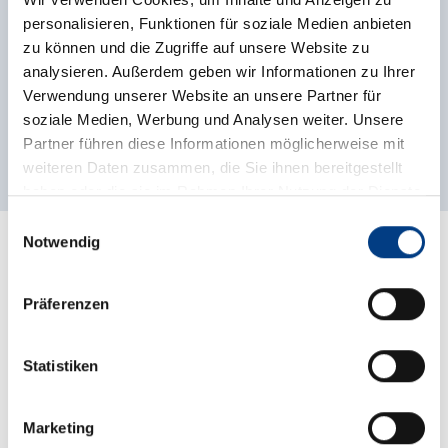
Erziehungswissenschaftlerin, Systemische
personalisieren, Funktionen für soziale Medien anbieten
Familientherapeutin, Supervisorin (SG)
zu können und die Zugriffe auf unsere Website zu
analysieren. Außerdem geben wir Informationen zu Ihrer
Mehr anzeigen
Verwendung unserer Website an unsere Partner für
soziale Medien, Werbung und Analysen weiter. Unsere
Partner führen diese Informationen möglicherweise mit
weiteren Daten zusammen, die Sie ihnen bereitgestellt
haben oder die sie im Rahmen Ihrer Nutzung der Dienste
gesammelt haben.
Einwilligungsauswahl
Notwendig
Termine
Präferenzen
Kurs 2026/2027
Statistiken
Modul 1
23./24.10.2026
Modul 2
27./28.11.2026
Marketing
Modul 3
29./30.01.2027