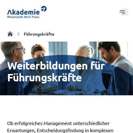
Zum Hauptinhalt springen
Hau
Coaching und Beratung
Zur Startseite
Führungskräfte
Alle Kurse
Online Seminare
Weiterbildungen für
Die Akademie
Führungskräfte
Ob erfolgreiches Management unterschiedlicher
Erwartungen, Entscheidungsfindung in komplexen