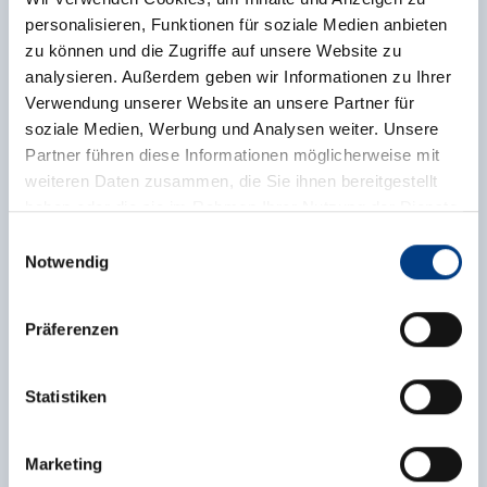
Akademie
personalisieren, Funktionen für soziale Medien anbieten
ab 23.10.2026
zu können und die Zugriffe auf unsere Website zu
analysieren. Außerdem geben wir Informationen zu Ihrer
Alle Infos
Verwendung unserer Website an unsere Partner für
soziale Medien, Werbung und Analysen weiter. Unsere
Partner führen diese Informationen möglicherweise mit
weiteren Daten zusammen, die Sie ihnen bereitgestellt
Personzentrierte
haben oder die sie im Rahmen Ihrer Nutzung der Dienste
gesammelt haben.
Gesprächsführung
Einwilligungsauswahl
Notwendig
Beratung
Führung
Kommunikation
Akademie
Präferenzen
ab 19.03.2027
Statistiken
Alle Infos
Marketing