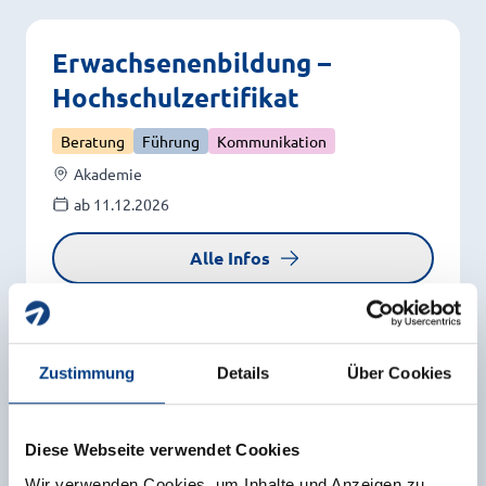
Erwachsenenbildung –
Hochschulzertifikat
Beratung
Führung
Kommunikation
Akademie
ab 11.12.2026
Alle Infos
Systemische Konzepte und
Zustimmung
Details
Über Cookies
Methoden
Diese Webseite verwendet Cookies
Beratung
Führung
Kommunikation
Wir verwenden Cookies, um Inhalte und Anzeigen zu