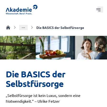
Zum Hauptinhalt springen
Hau
Coaching und Beratung
Zur Startseite
Die BASICS der Selbstfürsorge
Alle Kurse
Online Seminare
Die Akademie
Die BASICS der
Selbstfürsorge
„Selbstfürsorge ist kein Luxus, sondern eine
Notwendigkeit.“ – Ulrike Fetzer