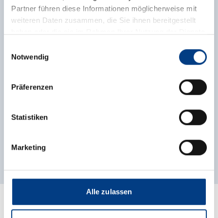
Partner führen diese Informationen möglicherweise mit
weiteren Daten zusammen, die Sie ihnen bereitgestellt
Barbara Heil
haben oder die sie im Rahmen Ihrer Nutzung der Dienste
gesammelt haben.
Dozentin
Einwilligungsauswahl
Notwendig
Pädagogin
Coach
Präferenzen
Mentaltrainerin
Designerin
Statistiken
Training, Coaching & Projekte
Marketing
Alle zulassen
Termine